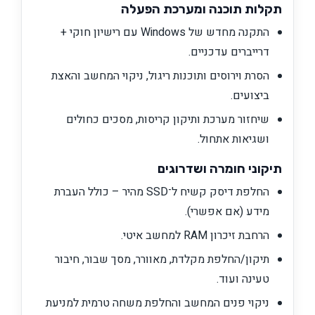
תקלות תוכנה ומערכת הפעלה
התקנה מחדש של Windows עם רישיון חוקי +
דרייברים עדכניים.
הסרת וירוסים ותוכנות ריגול, ניקוי המחשב והאצת
ביצועים.
שיחזור מערכת ותיקון קריסות, מסכים כחולים
ושגיאות אתחול.
תיקוני חומרה ושדרוגים
החלפת דיסק קשיח ל־SSD מהיר – כולל העברת
מידע (אם אפשרי).
הרחבת זיכרון RAM למחשב איטי.
תיקון/החלפת מקלדת, מאוורר, מסך שבור, חיבור
טעינה ועוד.
ניקוי פנים המחשב והחלפת משחה טרמית למניעת