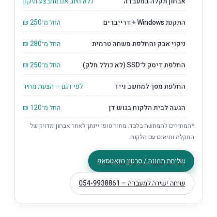
אבחון תקלה במעבדה
ללא חיוב אם מתבצע תיקון
התקנת Windows + דרייברים
החל מ־250 ₪
ניקוי אבק והחלפת משחה טרמית
החל מ־280 ₪
החלפת דיסק ל־SSD (לא כולל חלק)
החל מ־250 ₪
החלפת מסך למחשב נייד
לפי דגם – הצעת מחיר
הגעה לבית הלקוח בגוש דן
החל מ־120 ₪
*המחירים להמחשה בלבד. מחיר סופי יינתן לאחר אבחון מדויק של
התקלה ותיאום עם הלקוח.
שליחת תמונה / סרטון בוואטסאפ
שיחה ישירה למעבדה – 054-9938861