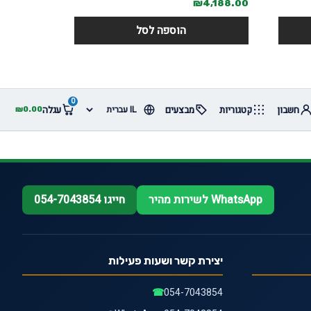
₪
4,188.00
הוספה לסל
0
חשבון
קטגוריות
מבצעים
עגלה
₪
0.00
WhatsApp לשירות מהיר
חייגו 054-7043854
יצירת קשר ושעות פעילות
☎
054-7043854