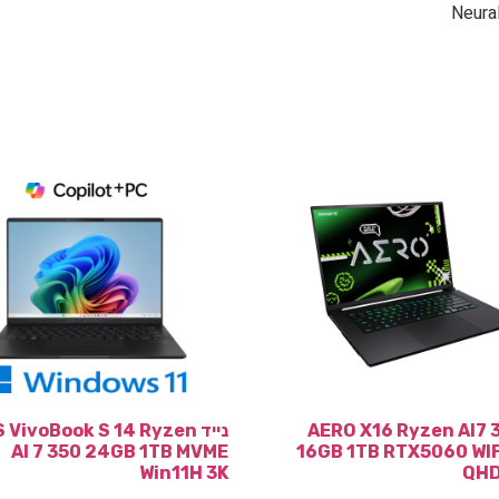
 AERO X16 Ryzen AI7 350
נייד VivoBook S 14 Ryzen
AI 7 350 24GB 1TB MVME
16GB 1TB RTX5060 WIF
Win11H 3K
QHD