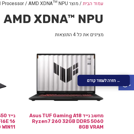
עמוד הבית
/ מוצר Neural Processor / AMD XDNA™ NPU
AMD XDNA™ NPU
מציגים את כל ⁦4⁩ התוצאות
פתח סרגל נגישות
← חזרה לעמוד קודם
מחשב נייד Asus TUF Gaming A18
נייד
I6E 16
Ryzen7 260 32GB DDR5 5060
 WIN11
8GB VRAM