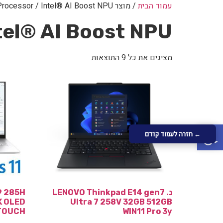
עמוד הבית
/ מוצר Neural Processor / Intel® AI Boost NPU
tel® AI Boost NPU
מציגים את כל ⁦9⁩ התוצאות
פתח סרגל נגישות
← חזרה לעמוד קודם
נ. LENOVO Thinkpad E14 gen7
9 285H
K OLED
Ultra 7 258V 32GB 512GB
 TOUCH
WIN11 Pro 3y