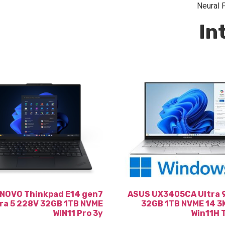
In
NOVO Thinkpad E14 gen7
ASUS UX3405CA Ultra 
ra 5 228V 32GB 1TB NVME
32GB 1TB NVME 14 3
WIN11 Pro 3y
Win11H