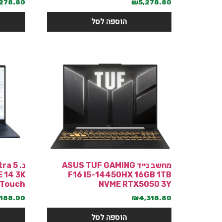
,278.80
₪
5,278.80
הוספה לסל
מחשב נייד ASUS TUF GAMING
נ.  5
 14 3K
F16 I5-14450HX 16GB 1TB
 Touch
NVME RTX5050 3Y
,188.00
₪
4,318.80
הוספה לסל