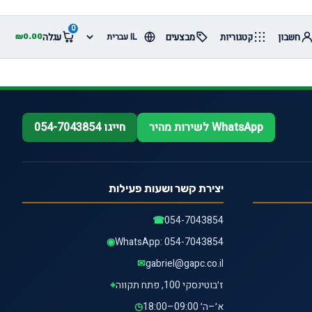
0
חשבון
קטגוריות
מבצעים
עגלה
₪
0.00
WhatsApp לשירות מהיר
חייגו 054-7043854
יצירת קשר ושעות פעילות
☎
054-7043854
◉
WhatsApp: 054-7043854
✉
gabriel@gapc.co.il
ז׳בוטינסקי 100, פתח תקווה
⌖
א׳–ה׳ 09:00–18:00
◷