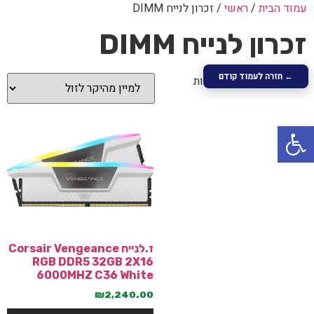
עמוד הבית
/
ראשי
/ זכרון לנייח DIMM
זכרון לנייח DIMM
← חזרה לעמוד קודם
מציגים את כל ⁦3⁩ התוצאות
פתח סרגל נגישות
ז.לנייח Corsair Vengeance
RGB DDR5 32GB 2X16
6000MHZ C36 White
₪
2,240.00