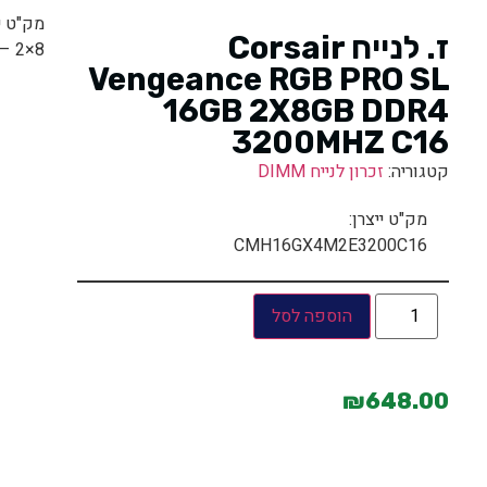
ז. לנייח Corsair
16GB – 2×8 | תד
Vengeance RGB PRO SL
16GB 2X8GB DDR4
3200MHZ C16
קטגוריה:
זכרון לנייח DIMM
מק"ט ייצרן:
CMH16GX4M2E3200C16
הוספה לסל
₪
648.00