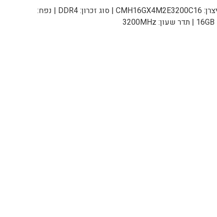
מק"ט יצרן: CMH16GX4M2E3200C16 | סוג זכרון: DDR4 | נפח:
ר שעון: 3200MHz