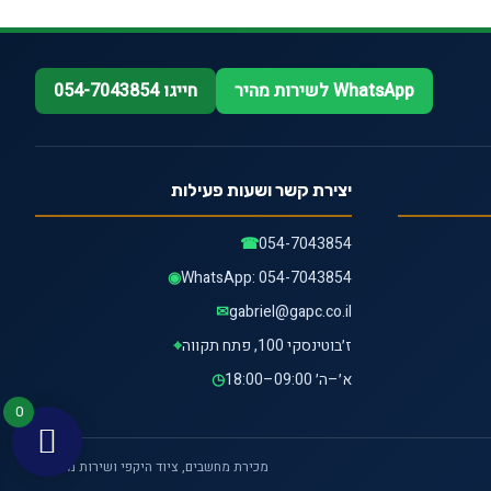
WhatsApp לשירות מהיר
חייגו 054-7043854
יצירת קשר ושעות פעילות
☎
054-7043854
◉
WhatsApp: 054-7043854
✉
gabriel@gapc.co.il
ז׳בוטינסקי 100, פתח תקווה
⌖
א׳–ה׳ 09:00–18:00
◷
0
מכירת מחשבים, ציוד היקפי ושירות מקצועי