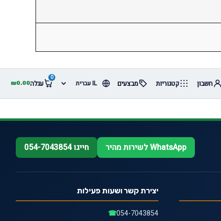
0
חשבון
קטגוריות
מבצעים
עגלה
₪
0.00
WhatsApp לשירות מהיר
חייגו 054-7043854
יצירת קשר ושעות פעילות
☎
054-7043854